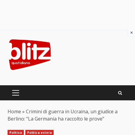
×
Skip
to
content
PRIMARY
MENU
Home
»
Crimini di guerra in Ucraina, un giudice a
Berlino: “La Germania ha raccolto le prove”
Politica
Politica estera