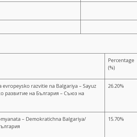
Percentage
(%)
 evropeysko razvitie na Balgariya – Sayuz
26.20%
ско развитие на България – Съюз на
omyanata – Demokratichna Balgariya/
15.70%
България