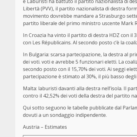
e Laburisti ha battuto il partito nazionalista di des
Libertà (PVV), il partito nazionalista di destra form
movimento dovrebbe mandare a Strasburgo sette par
partito liberale del primo ministro uscente Mark Ru
In Croazia ha vinto il partito di destra HDZ con il 3
con Les Républicains. Al secondo posto c’è la coaliz
In Bulgaria: scarsa partecipazione, la destra al pr
dei voti. voti e avrebbe 5 funzionari eletti. La co
secondo posto con il 15,70% dei voti. Ai seggi eletto
partecipazione è stimato al 30%, il più basso degli
Malta: laburisti davanti alla destra nell’isola. Il pa
contro il 42,52% dei voti della destra del partito na
Qui sotto seguono le tabelle pubblicate dal Parlam
dovuti a un sondaggio indipendente.
Austria – Estimates