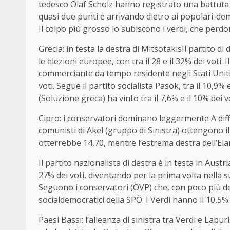
tedesco Olaf Scholz hanno registrato una battuta
quasi due punti e arrivando dietro ai popolari-de
Il colpo più grosso lo subiscono i verdi, che perdo
Grecia: in testa la destra di MitsotakisIl partito d
le elezioni europee, con tra il 28 e il 32% dei voti. 
commerciante da tempo residente negli Stati Uniti,
voti. Segue il partito socialista Pasok, tra il 10,9% e
(Soluzione greca) ha vinto tra il 7,6% e il 10% dei 
Cipro: i conservatori dominano leggermente A differ
comunisti di Akel (gruppo di Sinistra) ottengono i
otterrebbe 14,70, mentre l’estrema destra dell’Ela
Il partito nazionalista di destra è in testa in Austri
27% dei voti, diventando per la prima volta nella s
Seguono i conservatori (ÖVP) che, con poco più de
socialdemocratici della SPÖ. I Verdi hanno il 10,5%.
Paesi Bassi: l’alleanza di sinistra tra Verdi e Labur