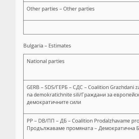
Other parties – Other parties
Bulgaria – Estimates
National parties
GERB – SDS/ГЕРБ – СДС – Coalition Grazhdani za
na demokratichnite sili/Граждани за европей
демократичните сили
PP – DB/ПП – ДБ – Coalition Prodalzhavame pr
Продължаваме промяната – Демократична 