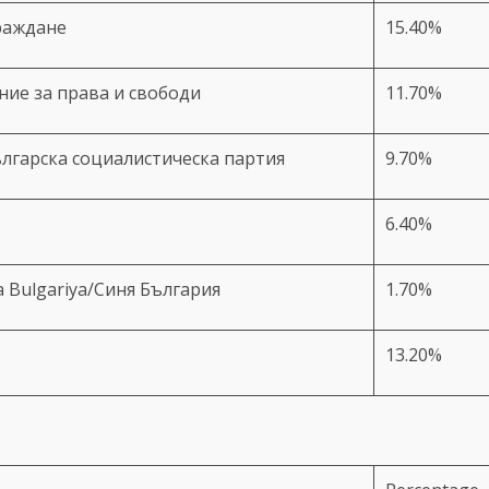
раждане
15.40%
ение за права и свободи
11.70%
/Българска социалистическа партия
9.70%
6.40%
ya Bulgariya/Синя България
1.70%
13.20%