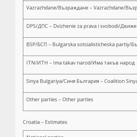
Vazrazhdane/Възраждане – Vazrazhdane/Въз
DPS/ДПС – Dvizhenie za prava i svobodi/Движ
BSP/БСП – Bulgarska sotsialisticheska partiy
ITN/ИТН – Ima takav narod/Има такъв народ
Sinya Bulgariya/Синя България – Coalition Sin
Other parties – Other parties
Croatia – Estimates