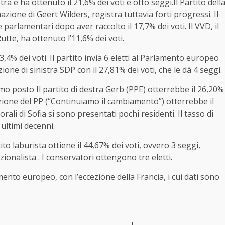
tra e ha ottenuto il 21,6% dei voti e otto seggi.Il Partito dell
azione di Geert Wilders, registra tuttavia forti progressi. Il
lamentari dopo aver raccolto il 17,7% dei voti. Il VVD, il
tte, ha ottenuto l’11,6% dei voti.
3,4% dei voti. Il partito invia 6 eletti al Parlamento europeo
ione di sinistra SDP con il 27,81% dei voti, che le dà 4 seggi.
imo posto Il partito di destra Gerb (PPE) otterrebbe il 26,20%
alizione del PP (“Continuiamo il cambiamento”) otterrebbe il
rali di Sofia si sono presentati pochi residenti. Il tasso di
 ultimi decenni.
rtito laburista ottiene il 44,67% dei voti, ovvero 3 seggi,
zionalista . I conservatori ottengono tre eletti.
ento europeo, con l’eccezione della Francia, i cui dati sono