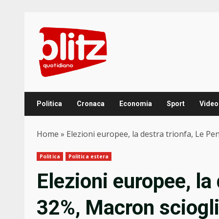
Skip
to
content
Politica
Cronaca
Economia
Sport
Video
Home
»
Elezioni europee, la destra trionfa, Le P
Politica
Politica estera
Elezioni europee, la 
32%, Macron sciogli