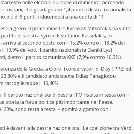
 d’arresto nelle elezioni europee di domenica, perdendo
mocristiani, che guadagnano 1,4 punti e destra nazionalista.
no più di 8 punti, riducendosi a una quota di 11.
i destra greco. Il primo ministro Kyriakos Mitsotakis ha vinto
Il partito di sinistra Syriza di Stefanos Kasselakis, ex
 arriva al secondo posto con il 15,2% contro il 18,2% dei
 il 13,9% dei voti. Il partito nazionalista Eleniki Lysi
voti, dietro il partito comunista KKE (7,9% contro 10,3%).
enza della Grecia, a Cipro, i conservatori di Disy ( PPE) ed i
l 23,80% e il candidato antisistema Fidias Panagiotou
m raccoglierebbe il 10,40%.
a. Il partito nazionalista di destra FPÖ risulta in testa con il
ua storia la forza politica più importante nel Paese.
l 23%, sono testa a testa. – gomito a gomito con i
isti è davanti alla destra nazionalista. La coalizione tra Verdi