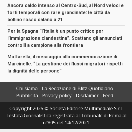
Ancora caldo intenso al Centro-Sud, al Nord veloci e
forti temporali con rare grandinate: le città da
bollino rosso calano a 21
Per la Spagna “l’Italia è un punto critico per
l’immigrazione clandestina”. Scattano gli annunciati
controlli a campione alla frontiera
Mattarella, il messaggio alla commemorazione di
Marcinelle: “La gestione dei flussi migratori rispetti
la dignità delle persone”
Chi siamo
La Redazione di Blitz Quotidiano
Pubblicità
Privacy policy
Disclaimer
Feed
Copyright 2025 © Società Editrice Multimediale S.r.l.
Testata Giornalistica registrata al Tribunale di Roma al
n°805 del 14/12/2021