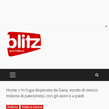
×
Skip
to
content
PRIMARY
MENU
Home
»
In fuga disperata da Gaza, esodo di mezzo
milione di palestinesi, con gli asini o a piedi
Politica
Politica estera