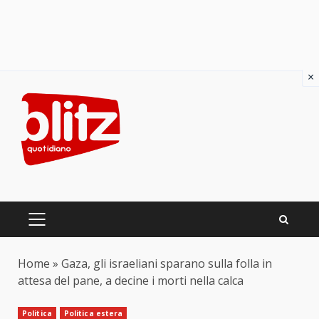
×
Skip
to
content
PRIMARY
MENU
Home
»
Gaza, gli israeliani sparano sulla folla in
attesa del pane, a decine i morti nella calca
Politica
Politica estera