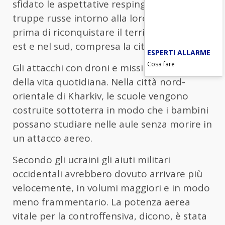
sfidato le aspettative respingendo le
truppe russe intorno alla loro capitale
prima di riconquistare il territorio nel nord-
est e nel sud, compresa la città di Kherson.
ESPERTI ALLARME
Cosa fare
Gli attacchi con droni e missili fanno parte
della vita quotidiana. Nella città nord-
orientale di Kharkiv, le scuole vengono
costruite sottoterra in modo che i bambini
possano studiare nelle aule senza morire in
un attacco aereo.
Secondo gli ucraini gli aiuti militari
occidentali avrebbero dovuto arrivare più
velocemente, in volumi maggiori e in modo
meno frammentario. La potenza aerea
vitale per la controffensiva, dicono, è stata