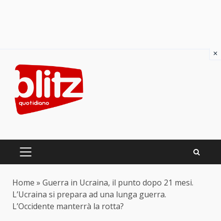
×
Skip
to
content
PRIMARY
MENU
Home
»
Guerra in Ucraina, il punto dopo 21 mesi.
L’Ucraina si prepara ad una lunga guerra.
L’Occidente manterrà la rotta?