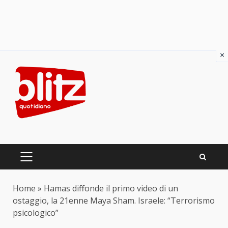
×
Skip
to
content
PRIMARY
MENU
Home
»
Hamas diffonde il primo video di un
ostaggio, la 21enne Maya Sham. Israele: “Terrorismo
psicologico”