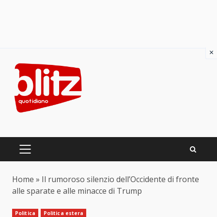
×
Skip
to
content
PRIMARY
MENU
Home
»
Il rumoroso silenzio dell’Occidente di fronte
alle sparate e alle minacce di Trump
Politica
Politica estera