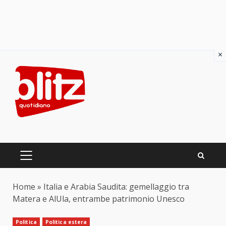
×
Skip
to
content
PRIMARY
MENU
Home
»
Italia e Arabia Saudita: gemellaggio tra
Matera e AlUla, entrambe patrimonio Unesco
Politica
Politica estera