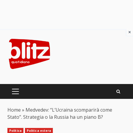
×
Skip
to
content
PRIMARY
MENU
Home
»
Medvedev: “L’Ucraina scomparirà come
Stato”. Strategia o la Russia ha un piano B?
Politica
Politica estera