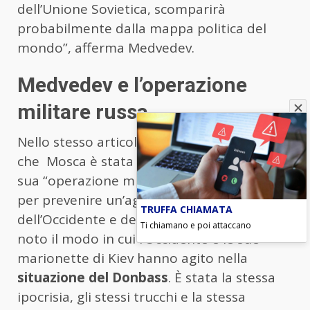
dell’Unione Sovietica, scomparirà
probabilmente dalla mappa politica del
mondo”, afferma Medvedev.
Medvedev e l’operazione
militare russa
Nello stesso articolo, Medvedev sostiene
che Mosca è stata costretta a lanciare la
sua “operazione militare” contro l’Ucraina
per prevenire un’aggressione da parte
TRUFFA CHIAMATA
dell’Occidente e delle autorità di Kiev: “È
Ti chiamano e poi attaccano
noto il modo in cui l’Occidente e le sue
marionette di Kiev hanno agito nella
situazione del Donbass
. È stata la stessa
ipocrisia, gli stessi trucchi e la stessa