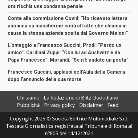
ora rischia una condanna penale
Conte alla commissione Covid: “Ho ricevuto lettera
anonima su mascherine contraffatte che chiama in
causa la stessa azienda scelta dal Governo Meloni”
L’omaggio a Francesco Guccini, Prodi: “Perdo un
amico”. Cardinal Zuppi: “Con lui ad Aushwitz e da
Papa Francesco”. Morandi: “Se n’è andato un poeta”
Francesco Guccini, applausi nell’Aula della Camera
dopo l’annuncio della sua morte
Chi siamo
La Redazione di Blitz Quotidiano
Pubblicità
Privacy policy
Disclaimer
Feed
Copyright 2025 © Società Editrice Multimediale S.r.l.
Testata Giornalistica registrata al Tribunale di Roma al
n°805 del 14/12/2021