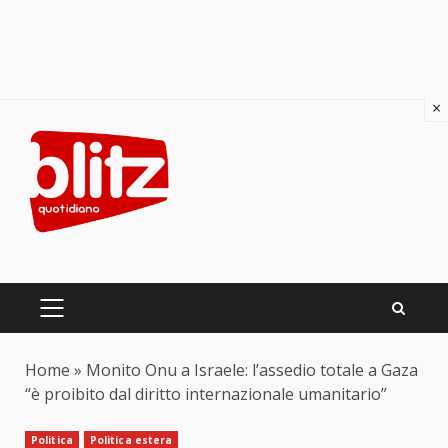
×
Skip
to
content
PRIMARY
MENU
Home
»
Monito Onu a Israele: l’assedio totale a Gaza
“è proibito dal diritto internazionale umanitario”
Politica
Politica estera