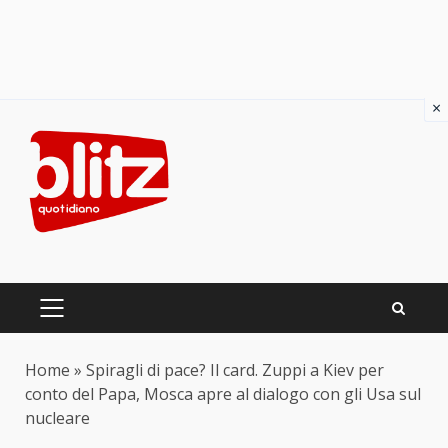
×
Skip
to
content
PRIMARY
MENU
Home
»
Spiragli di pace? Il card. Zuppi a Kiev per
conto del Papa, Mosca apre al dialogo con gli Usa sul
nucleare