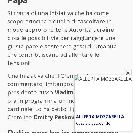
Papa
Si tratta di una iniziativa che ha come
scopo principale quello di “ascoltare in
modo approfondito le Autorità
ucraine
circa le possibili vie per raggiungere una
giusta pace e sostenere gesti di umanità
che contribuiscano ad allentare le
tensioni”.
Una iniziativa che il Cremlino ha
commentato limitandosi a precisare che il
presidente russo
Vladimir Putin
non ha per
ora in programma un incontro con il
cardinale. Lo ha detto il portavoce del
Cremlino
Dmitry Peskov
citato dalla Tass.
ALLERTA MOZZARELLA
Cosa sta accadendo