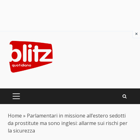
×
Skip
to
content
PRIMARY
MENU
Home
»
Parlamentari in missione all’estero sedotti
da prostitute ma sono inglesi: allarme sui rischi per
la sicurezza