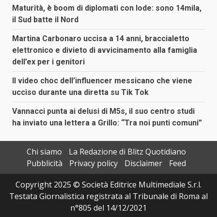
Maturità, è boom di diplomati con lode: sono 14mila,
il Sud batte il Nord
Martina Carbonaro uccisa a 14 anni, braccialetto
elettronico e divieto di avvicinamento alla famiglia
dell’ex per i genitori
Il video choc dell’influencer messicano che viene
ucciso durante una diretta su Tik Tok
Vannacci punta ai delusi di M5s, il suo centro studi
ha inviato una lettera a Grillo: “Tra noi punti comuni”
Chi siamo
La Redazione di Blitz Quotidiano
Pubblicità
Privacy policy
Disclaimer
Feed
Copyright 2025 © Società Editrice Multimediale S.r.l.
Testata Giornalistica registrata al Tribunale di Roma al
n°805 del 14/12/2021