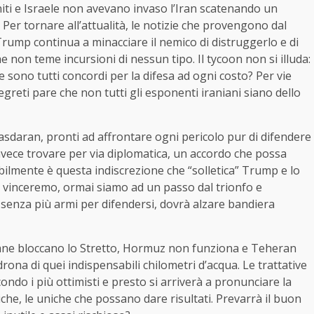
Uniti e Israele non avevano invaso l’Iran scatenando un
r tornare all’attualità, le notizie che provengono dal
Trump continua a minacciare il nemico di distruggerlo e di
e non teme incursioni di nessun tipo. Il tycoon non si illuda:
 sono tutti concordi per la difesa ad ogni costo? Per vie
segreti pare che non tutti gli esponenti iraniani siano dello
pasdaran, pronti ad affrontare ogni pericolo pur di difendere
invece trovare per via diplomatica, un accordo che possa
abilmente è questa indiscrezione che “solletica” Trump e lo
e vinceremo, ormai siamo ad un passo dal trionfo e
 senza più armi per difendersi, dovrà alzare bandiera
ericane bloccano lo Stretto, Hormuz non funziona e Teheran
rona di quei indispensabili chilometri d’acqua. Le trattative
do i più ottimisti e presto si arriverà a pronunciare la
che, le uniche che possano dare risultati. Prevarrà il buon