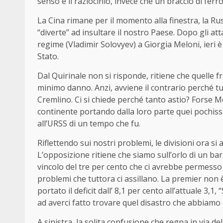
senso e il raziocinio, invece che un braccio di ferro
La Cina rimane per il momento alla finestra, la Rus
“diverte” ad insultare il nostro Paese. Dopo gli att
regime (Vladimir Solovyev) a Giorgia Meloni, ieri è 
Stato.
Dal Quirinale non si risponde, ritiene che quelle fr
minimo danno. Anzi, avviene il contrario perché tut
Cremlino. Ci si chiede perché tanto astio? Forse M
continente portando dalla loro parte quei pochiss
all’URSS di un tempo che fu.
Riflettendo sui nostri problemi, le divisioni ora si
L’opposizione ritiene che siamo sull’orlo di un ba
vincolo del tre per cento che ci avrebbe permesso d
problemi che tuttora ci assillano. La premier non è
portato il deficit dall’ 8,1 per cento all’attuale 3,1
ad averci fatto trovare quel disastro che abbiamo
A sinistra, la solita confusione che regna in via d