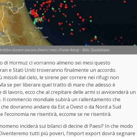
rebbe durare ancora diversi mesi (Fonte Ansa) - Blitz Quotidiano
to di Hormuz ci vorranno almeno sei mesi questo
Iran e Stati Uniti troveranno finalmente un accordo.
ssili dal cielo, le sirene per correre nei rifugi non
Ma se per liberare quel tratto di mare che adesso è
i lavoro, ecco che al crepitare delle armi si avvicenderà un
e. Il commercio mondiale subirà un rallentamento che
avi che dovranno andare da Est a Ovest o da Nord a Sud
l’economia ne risentirà, eccome se ne risentirà.
nomeno inciderà sui bilanci di decine di Paesi? In che modo
Diventeremo tutti più poveri, l’import export dovrà segnare