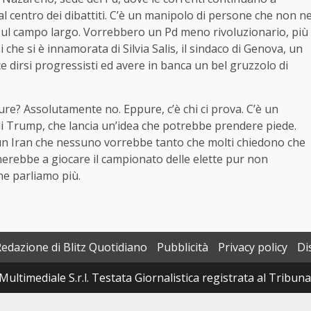
 al centro dei dibattiti. C’è un manipolo di persone che non n
 sul campo largo. Vorrebbero un Pd meno rivoluzionario, più
che si è innamorata di Silvia Salis, il sindaco di Genova, un
e dirsi progressisti ed avere in banca un bel gruzzolo di
gure? Assolutamente no. Eppure, c’è chi ci prova. C’è un
di Trump, che lancia un’idea che potrebbe prendere piede.
i un Iran che nessuno vorrebbe tanto che molti chiedono che
ornerebbe a giocare il campionato delle elette pur non
e parliamo più.
Redazione di Blitz Quotidiano
Pubblicità
Privacy policy
Di
Multimediale S.r.l. Testata Giornalistica registrata al Tribun