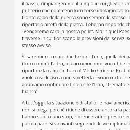
il passo, rimpiangeremo il tempo in cui gli Stati 
putiferio che nemmeno loro forse immaginavano. Pe
fronte caldo della guerra sono sempre le stesse: 
riportarlo all’età della pietra, Teheran risponde ch
“Venderemo cara la nostra pelle”. Ma in quel Paese
traverse in cui fioriscono le previsioni dei servizi 
stesso avviso.
Si sarebbero create due fazioni: l’una, quella dei 
i loro confini; l’altra, più accomodante, vorrebbe 
riportare la calma in tutto il Medio Oriente. Prob
vuole così deciso a non smetterla. “Sono certo ch
dobbiamo continuare fino a che l’Iran, stremato e
bianca”.
A tutt’oggi, la situazione è di stallo: le navi am
non si piega perché ritiene di essere ancora la pad
hanno subìto uno stop, riprenderanno presto secon
parola pace. Si va avanti seguendo le vie diplomati