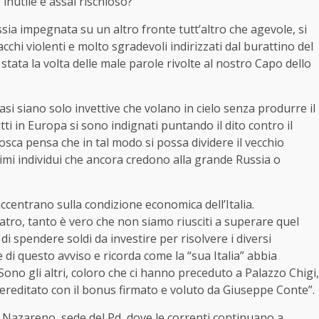
 inutile e assai rischioso?
sia impegnata su un altro fronte tutt’altro che agevole, si
acchi violenti e molto sgradevoli indirizzati dal burattino del
stata la volta delle male parole rivolte al nostro Capo dello
asi siano solo invettive che volano in cielo senza produrre il
ti in Europa si sono indignati puntando il dito contro il
osca pensa che in tal modo si possa dividere il vecchio
imi individui che ancora credono alla grande Russia o
 accentrano sulla condizione economica dell’Italia.
ratro, tanto è vero che non siamo riusciti a superare quel
i spendere soldi da investire per risolvere i diversi
 di questo avviso e ricorda come la “sua Italia” abbia
, “Sono gli altri, coloro che ci hanno preceduto a Palazzo Chigi,
 ereditato con il bonus firmato e voluto da Giuseppe Conte”.
el Nazareno, sede del Pd, dove le correnti continuano a