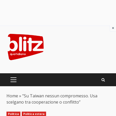
×
Skip
to
content
PRIMARY
MENU
Home
»
“Su Taiwan nessun compromesso. Usa
scelgano tra cooperazione o conflitto”
Politica
Politica estera