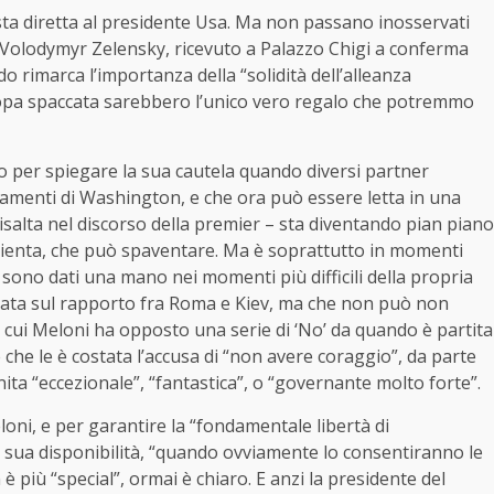
ta diretta al presidente Usa. Ma non passano inosservati
di Volodymyr Zelensky, ricevuto a Palazzo Chigi a conferma
do rimarca l’importanza della “solidità dell’alleanza
ropa spaccata sarebbero l’unico vero regalo che potremmo
o per spiegare la sua cautela quando diversi partner
menti di Washington, e che ora può essere letta in una
 risalta nel discorso della premier – sta diventando pian piano
rienta, che può spaventare. Ma è soprattutto in momenti
si sono dati una mano nei momenti più difficili della propria
linata sul rapporto fra Roma e Kiev, ma che non può non
 a cui Meloni ha opposto una serie di ‘No’ da quando è partita
e che le è costata l’accusa di “non avere coraggio”, da parte
nita “eccezionale”, “fantastica”, o “governante molto forte”.
eloni, e per garantire la “fondamentale libertà di
a sua disponibilità, “quando ovviamente lo consentiranno le
 è più “special”, ormai è chiaro. E anzi la presidente del