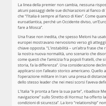
La linea della premier non cambia, nessuna rispos
alcuni passaggi delle sue dichiarazioni al fianco 
che “l’Italia è sempre al fianco di Kiev”. Come quan
euroatlantica, perché un Occidente diviso, un’Eu
fare a Mosca”.
Una frase non inedita, che spesso Meloni ha usat
europei mostravano nervosismo verso gli atteggia
chiave opposta. “L’instabilità – un’altra frase che
la nostra nuova normalità, uno scenario che diso
come questi che l’amicizia fra popoli fratelli, che 
storia, fa la differenza”. Una considerazione dec
applicarsi con l’alleato storico americano. Quello
l’operazione militare in Iran: una presa di distanz
dello stesso leader che nei mesi scorsi l’aveva defi
L’Italia “è pronta a fare la sua parte”, ribadisce M
navigazione” sullo Stretto di Hormuz ha offerto l
condizioni di sicurezza”. La loro “relationship” non