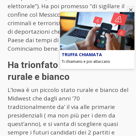
elettorale”). Ha poi promesso “di sigillare il
confine col Messico contro l’invasione di
criminali e terroristi attuando un sistema
di deportazioni che non si vede in questo
Paese dai tempi di Eisenhower”.
Cominciamo bene.
TRUFFA CHIAMATA
Ti chiamano e poi attaccano
Ha trionfato in uno Stato
rurale e bianco
L’Iowa è un piccolo stato rurale e bianco del
Midwest che dagli anni ‘70
tradizionalmente da’ il via alle primarie
presidenziali ( ma non più per i dem da
quest’anno), e si vanta di scegliere quasi
sempre i futuri candidati dei 2 partiti e