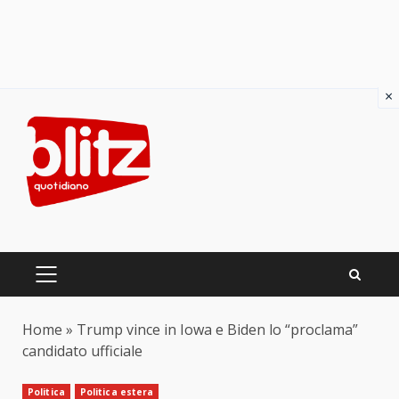
×
Skip
to
content
PRIMARY
MENU
Home
»
Trump vince in Iowa e Biden lo “proclama”
candidato ufficiale
Politica
Politica estera