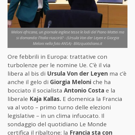
Meloni africana, un giornale inglese tesse le lodi del Piano Mattei ma
si domanda: l’Italia riuscirà? - (Ursula Von der Leyen e Giorgia
Meloni nella foto ANSA)- Blitzquotidiano.it
Ore febbrili in Europa: trattative con
turbolenze per le nomine Ue. C’è il via
libera al bis di
Ursula Von der Leyen
ma c’è
anche il gelo di
Giorgia Meloni
che ha
bocciato il socialista
Antonio Costa
e la
liberale
Kaja Kallas.
E domenica la Francia
va al voto – primo turno delle elezioni
legislative – in un clima infuocato. Il
sondaggio del quotidiano Le Monde
certifica il ribaltone: la
Francia sta con