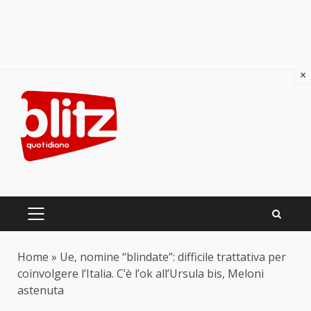
×
Skip
to
content
PRIMARY
MENU
Home
»
Ue, nomine “blindate”: difficile trattativa per
coinvolgere l’Italia. C’è l’ok all’Ursula bis, Meloni
astenuta