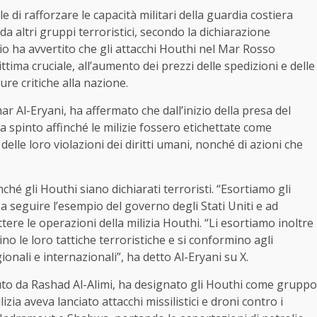
e di rafforzare le capacità militari della guardia costiera
da altri gruppi terroristici, secondo la dichiarazione
glio ha avvertito che gli attacchi Houthi nel Mar Rosso
ttima cruciale, all’aumento dei prezzi delle spedizioni e delle
ure critiche alla nazione.
 Al-Eryani, ha affermato che dall’inizio della presa del
a spinto affinché le milizie fossero etichettate come
 delle loro violazioni dei diritti umani, nonché di azioni che
nché gli Houthi siano dichiarati terroristi. “Esortiamo gli
o a seguire l’esempio del governo degli Stati Uniti e ad
re le operazioni della milizia Houthi. “Li esortiamo inoltre
no le loro tattiche terroristiche e si conformino agli
gionali e internazionali”, ha detto Al-Eryani su X.
eduto da Rashad Al-Alimi, ha designato gli Houthi come gruppo
zia aveva lanciato attacchi missilistici e droni contro i