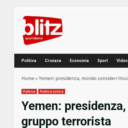
Skip
to
content
Politica
Cronaca
Economia
Sport
Video
Home
»
Yemen: presidenza, mondo consideri Hout
Politica
Politica estera
Yemen: presidenza,
gruppo terrorista