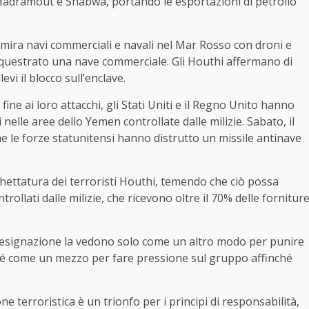
i Hadramout e Shabwa, portando le esportazioni di petrolio
 mira navi commerciali e navali nel Mar Rosso con droni e
sequestrato una nave commerciale. Gli Houthi affermano di
vi il blocco sull’enclave.
ne ai loro attacchi, gli Stati Uniti e il Regno Unito hanno
i nelle aree dello Yemen controllate dalle milizie. Sabato, il
he le forze statunitensi hanno distrutto un missile antinave
hettatura dei terroristi Houthi, temendo che ciò possa
ntrollati dalle milizie, che ricevono oltre il 70% delle fornitur
a designazione la vedono solo come un altro modo per punire
nché come un mezzo per fare pressione sul gruppo affinché
e terroristica è un trionfo per i principi di responsabilità,