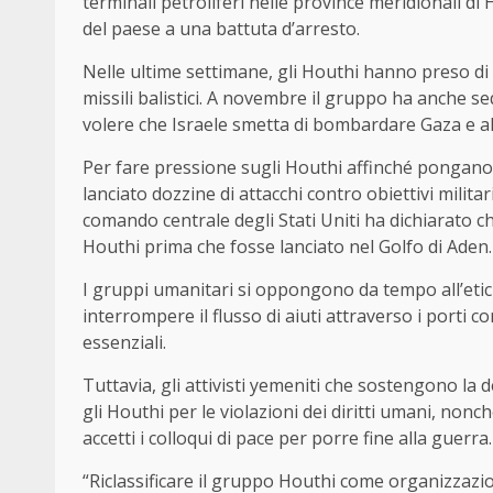
terminali petroliferi nelle province meridionali d
del paese a una battuta d’arresto.
Nelle ultime settimane, gli Houthi hanno preso di
missili balistici. A novembre il gruppo ha anche 
volere che Israele smetta di bombardare Gaza e alle
Per fare pressione sugli Houthi affinché pongano fi
lanciato dozzine di attacchi contro obiettivi militar
comando centrale degli Stati Uniti ha dichiarato c
Houthi prima che fosse lanciato nel Golfo di Aden.
I gruppi umanitari si oppongono da tempo all’etic
interrompere il flusso di aiuti attraverso i porti co
essenziali.
Tuttavia, gli attivisti yemeniti che sostengono l
gli Houthi per le violazioni dei diritti umani, no
accetti i colloqui di pace per porre fine alla guerra.
“Riclassificare il gruppo Houthi come organizzazion