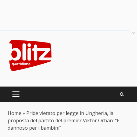
×
Skip
to
content
PRIMARY
MENU
Home
»
Pride vietato per legge in Ungheria, la
proposta del partito del premier Viktor Orban: “È
dannoso per i bambini”