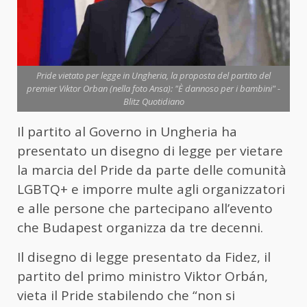
Pride vietato per legge in Ungheria, la proposta del partito del
premier Viktor Orban (nella foto Ansa): "È dannoso per i bambini" -
Blitz Quotidiano
Il partito al Governo in Ungheria ha
presentato un disegno di legge per vietare
la marcia del Pride da parte delle comunità
LGBTQ+ e imporre multe agli organizzatori
e alle persone che partecipano all’evento
che Budapest organizza da tre decenni.
Il disegno di legge presentato da Fidez, il
partito del primo ministro Viktor Orbán,
vieta il Pride stabilendo che “non si