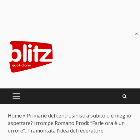
×
Skip
to
content
PRIMARY
MENU
Home
»
Primarie del centrosinistra subito o è meglio
aspettare? Irrompe Romano Prodi: “Farle ora è un
errore”. Tramontata l’idea del federatore