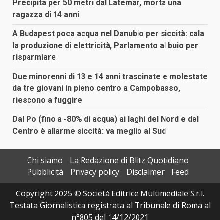
Precipita per 50 metri dal Latemar, morta una
ragazza di 14 anni
A Budapest poca acqua nel Danubio per siccità: cala
la produzione di elettricità, Parlamento al buio per
risparmiare
Due minorenni di 13 e 14 anni trascinate e molestate
da tre giovani in pieno centro a Campobasso,
riescono a fuggire
Dal Po (fino a -80% di acqua) ai laghi del Nord e del
Centro è allarme siccità: va meglio al Sud
Chi siamo
La Redazione di Blitz Quotidiano
Pubblicità
Privacy policy
Disclaimer
Feed
Copyright 2025 © Società Editrice Multimediale S.r.l.
Testata Giornalistica registrata al Tribunale di Roma al
n°805 del 14/12/2021