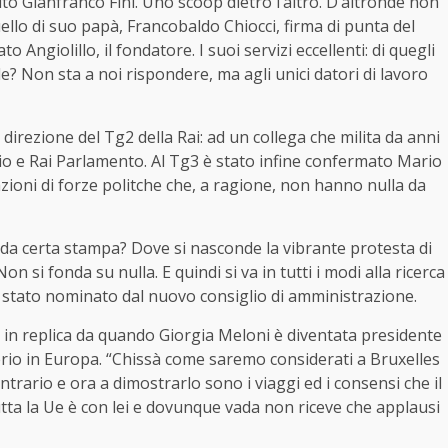
to Gianfranco Fini. Uno scoop dietro l’altro. D’altronde non
llo di suo papà, Francobaldo Chiocci, firma di punta del
ngiolillo, il fondatore. I suoi servizi eccellenti: di quegli
e? Non sta a noi rispondere, ma agli unici datori di lavoro
direzione del Tg2 della Rai: ad un collega che milita da anni
dio e Rai Parlamento. Al Tg3 è stato infine confermato Mario
oni di forze politche che, a ragione, non hanno nulla da
e da certa stampa? Dove si nasconde la vibrante protesta di
 si fonda su nulla. E quindi si va in tutti i modi alla ricerca
hi è stato nominato dal nuovo consiglio di amministrazione.
in replica da quando Giorgia Meloni è diventata presidente
rio in Europa. “Chissà come saremo considerati a Bruxelles
ntrario e ora a dimostrarlo sono i viaggi ed i consensi che il
ta la Ue è con lei e dovunque vada non riceve che applausi