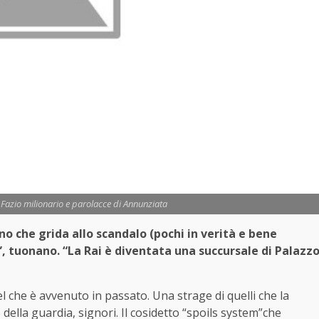
a Fazio milionario e parolacce di Annunziata
no che grida allo scandalo (pochi in verità e bene
ù”, tuonano. “La Rai è diventata una succursale di Palazz
l che è avvenuto in passato. Una strage di quelli che la
o della guardia, signori. Il cosidetto “spoils system”che