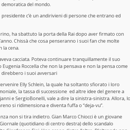
iù demoratica del mondo.
o presidente c’è un andirivieni di persone che entrano ed
rino, ha sbattuto la porta della Rai dopo aver firmato con
l’anno. Chissà che cosa penseranno i suoi fan che molte
 la cena.
eva cacciata. Poteva continuare tranquillamente il suo
o Eugenia Roccella che non la pensava e non la pensa come
 direbbero i suoi avversari
rvenire Elly Schlein, la quale ha soltanto sfiorato i loro
moniale, la tassa di successione
ed altre idee del genere a
i e SergioBonelli, vale a dire la sinistra-sinistra. Allora, l
eno si ridimensiona e diventa fuffa o “deja-vu”.
nza non si tira indietro. Gian Marco Chiocci è un giovane
 Giornale (quotidiano di centro destra) dello scandalo