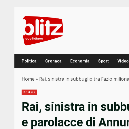
Skip
to
content
Politica
Cronaca
Economia
Sport
Video
Home
»
Rai, sinistra in subbuglio tra Fazio milio
Politica
Rai, sinistra in subb
e parolacce di Ann