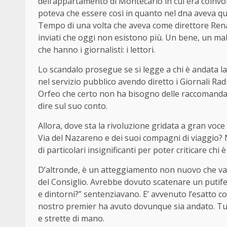
dell’appartamento di Montecarlo in cui era coinvol
poteva che essere così in quanto nel dna aveva que
Tempo di una volta che aveva come direttore Renato A
inviati che oggi non esistono più. Un bene, un mal
che hanno i giornalisti: i lettori.
Lo scandalo prosegue se si legge a chi è andata la 
nel servizio pubblico avendo diretto i Giornali Ra
Orfeo che certo non ha bisogno delle raccomandazi
dire sul suo conto.
Allora, dove sta la rivoluzione gridata a gran voc
Via del Nazareno e dei suoi compagni di viaggio? Non
di particolari insignificanti per poter criticare c
D’altronde, è un atteggiamento non nuovo che va 
del Consiglio. Avrebbe dovuto scatenare un putife
e dintorni?” sentenziavano. E’ avvenuto l’esatto co
nostro premier ha avuto dovunque sia andato. Tut
e strette di mano.