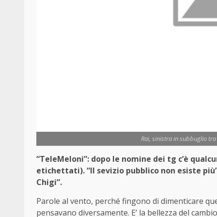
Rai, sinistra in subbuglio tr
“TeleMeloni”: dopo le nomine dei tg c’è qualcu
etichettati). “Il sevizio pubblico non esiste pi
Chigi”.
Parole al vento, perché fingono di dimenticare que
pensavano
diversamente
. E’ la bellezza del cambi