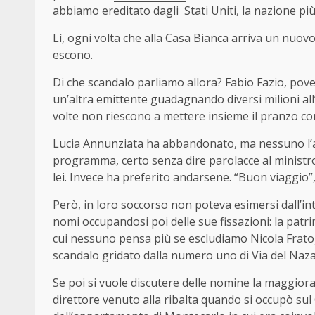
abbiamo ereditato dagli
Stati Uniti, la nazione p
Lì, ogni volta che alla Casa Bianca arriva un nuov
escono.
Di che scandalo parliamo allora? Fabio Fazio, pove
un’altra emittente guadagnando diversi milioni al
volte non riescono a mettere insieme il pranzo con
Lucia Annunziata ha abbandonato, ma nessuno l’av
programma, certo senza dire parolacce al ministr
lei. Invece ha preferito andarsene. “Buon viaggio”,
Però, in loro soccorso non poteva esimersi dall’inte
nomi occupandosi poi delle sue fissazioni: la patri
cui nessuno pensa più se escludiamo Nicola Fratojann
scandalo gridato dalla numero uno di Via del Nazar
Se poi si vuole discutere delle nomine la maggiora
direttore venuto alla ribalta quando si occupò sul