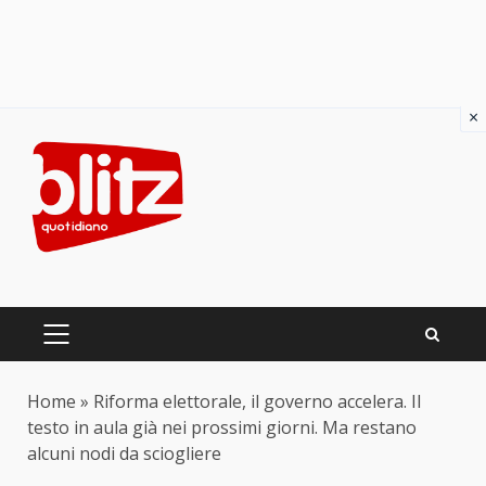
×
Skip
to
content
PRIMARY
MENU
Home
»
Riforma elettorale, il governo accelera. Il
testo in aula già nei prossimi giorni. Ma restano
alcuni nodi da sciogliere