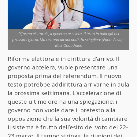
Riforma elettorale, il governo accelera. Il testo in aula già nei
prossimi giorni. Ma restano alcuni nodi da sciogliere (Fonte Ansa) -
Blitz Quotidiano
Riforma elettorale in dirittura d’arrivo. Il
governo accelera, vuole presentare una
proposta prima del referendum. Il nuovo
testo potrebbe addirittura arrivarne in aula
la prossima settimana. L’accelerazione di
queste ultime ore ha una spiegazione: il
governo non vuole dare il pretesto alla
opposizione che la sua volontà di cambiare
il sistema è frutto dell’esito del voto del 22-
23 marzo. Il tempo stringe, le riunioni dei