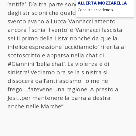
ALLERTA MOZZARELLA
‘antifà’. D’altra parte sono stati preceduti
Cosa sta accadendo
dagli striscioni che qualche tempo fa
sventolavano a Lucca ‘Vannacci attento
ancora fischia il vento’ e ‘Vannacci fascista
sei il primo della Lista’ nonché da quella
infelice espressione ‘uccidiamolo’ riferita al
sottoscritto e apparsa nella chat di
#Giannini ‘bella chat’. La violenza è di
sinistra! Vediamo ora se la sinistra si
dissocerà dall’antifascismo. Io me ne
frego….fatevene una ragione. A presto a
Jesi…per mantenere la barra a destra
anche nelle Marche”.