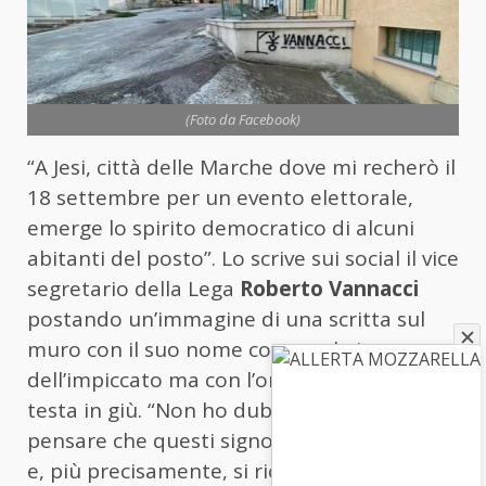
(Foto da Facebook)
“A Jesi, città delle Marche dove mi recherò il
18 settembre per un evento elettorale,
emerge lo spirito democratico di alcuni
abitanti del posto”. Lo scrive sui social il vice
segretario della Lega
Roberto Vannacci
postando un’immagine di una scritta sul
muro con il suo nome come nel gioco
dell’impiccato ma con l’omino appeso a
testa in giù. “Non ho dubbi – scrive – a
pensare che questi signori siano di sinistra
e, più precisamente, si riconoscano negli