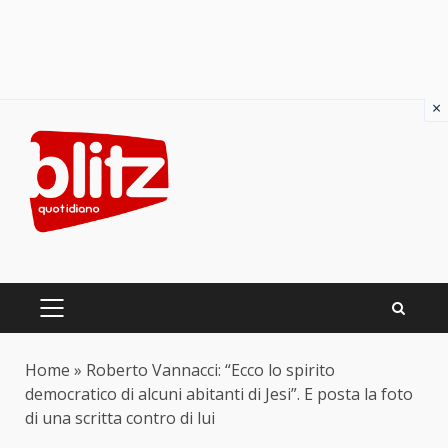
×
Skip
to
content
PRIMARY
MENU
Home
»
Roberto Vannacci: “Ecco lo spirito
democratico di alcuni abitanti di Jesi”. E posta la foto
di una scritta contro di lui