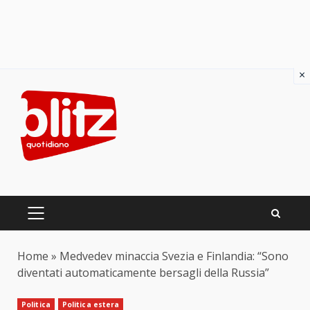
×
Skip
to
content
PRIMARY
MENU
Home
»
Medvedev minaccia Svezia e Finlandia: “Sono
diventati automaticamente bersagli della Russia”
Politica
Politica estera