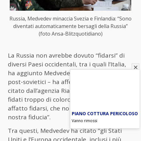
Russia, Medvedev minaccia Svezia e Finlandia: “Sono
diventati automaticamente bersagli della Russia”
(foto Ansa-Blitzquotidiano)
La Russia non avrebbe dovuto “fidarsi” di
diversi Paesi occidentali, tra i quali l’Italia,
ha aggiunto Medvedev. “Nei primi anni
post-sovietici – ha affermato Medvedev,
citato dall’agenzia Ria Novosti – ci siamo
fidati troppo di coloro di cui non bisognava
affatto fidarsi, che non meritavano la
PIANO COTTURA PERICOLOSO
nostra fiducia”.
Vanno rimossi
Tra questi, Medvedev ha citato “gli Stati
Uniti e l’Europa occidentale, inclusi i più