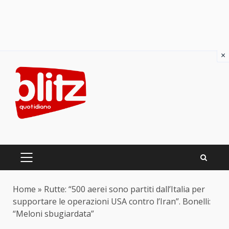
×
Skip
to
content
PRIMARY
MENU
Home
»
Rutte: “500 aerei sono partiti dall’Italia per
supportare le operazioni USA contro l’Iran”. Bonelli:
“Meloni sbugiardata”