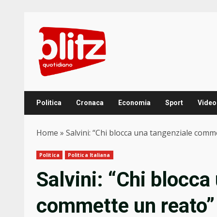
Skip
to
content
Politica
Cronaca
Economia
Sport
Video
Home
»
Salvini: “Chi blocca una tangenziale comm
Politica
Politica Italiana
Salvini: “Chi blocca
commette un reato”