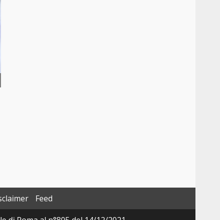
sclaimer
Feed