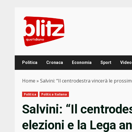
Skip
to
content
Politica
Cronaca
Economia
Sport
Video
Home
»
Salvini: “Il centrodestra vincerà le pross
Politica
Politica Italiana
Salvini: “Il centrod
elezioni e la Lega 