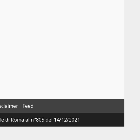
sclaimer
Feed
ale di Roma al n°805 del 14/12/2021