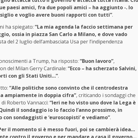
glio attacca tutto il governo e attacca tutta l’Italia. Ci
 paesi amici, fra due popoli amici – ha aggiunto -. Io
iglio e voglio avere buoni rapporti con tutti”
.
ini ha spiegato:
“La mia agenda la faccio settimana per
io, ossia in piazza San Carlo a Milano, e dove vado
esta del 2 luglio dell’ambasciata Usa per l’indipendenza
iconoscimenti a Trump, ha risposto:
“Buon lavoro”
,
on del Milan Gerry Cardinale:
“Ecco – ha scherzato Salvini,
rti con gli Stati Uniti…”
.
etto:
“Alle politiche sono convinto che il centrodestra
ga ampiamente in doppia cifra”
, criticando i sondaggi che
 di
Roberto Vannacci
:
“Ieri ne ho visto uno dove la Lega è
indi il sondaggio io lo faccio l’anno prossimo, in
o con sondaggisti e ‘euroscopisti’ e vediamo”
.
Per il momento si è messo fuori, poi se cambierà idea…
ente contro il governo e per mandare a casa il governo…