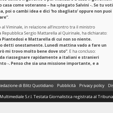
 casa come voteranno – ha spiegato Salvini -. Se tu voti
, poi o cambi idea e dici ‘ho sbagliato’ oppure non puoi
rare”
.
 al Viminale, in relazione all’incontro tra il ministro
la Repubblica
Sergio Mattarella
al
Quirinale
, ha dichiarato:
Piantedosi e Mattarella di cui non so niente.
ano detti onestamente. Lunedì mattina vado a fare un
erò mi trovo molto bene dove sto”
. E ha concluso:
da riassegnare rapidamente a italiani e stranieri
nto -. Penso che sia una missione importante, e a
Redazione di Blitz Quotidiano
Pubblicità
Privacy policy
Di
Multimediale S.r.l. Testata Giornalistica registrata al Tribun