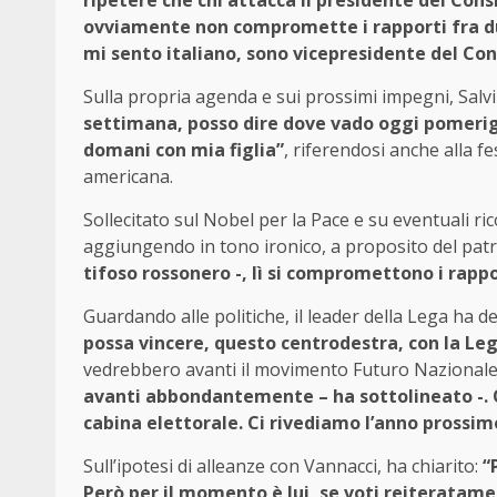
ripetere che chi attacca il presidente del Consi
ovviamente non compromette i rapporti fra due
mi sento italiano, sono vicepresidente del Cons
Sulla propria agenda e sui prossimi impegni, Salv
settimana, posso dire dove vado oggi pomerigg
domani con mia figlia”
, riferendosi anche alla f
americana.
Sollecitato sul Nobel per la Pace e su eventuali r
aggiungendo in tono ironico, a proposito del patr
tifoso rossonero -, lì si compromettono i rappo
Guardando alle politiche, il leader della Lega ha d
possa vincere, questo centrodestra, con la Le
vedrebbero avanti il movimento Futuro Nazionale
avanti abbondantemente – ha sottolineato -. Qu
cabina elettorale. Ci rivediamo l’anno prossim
Sull’ipotesi di alleanze con Vannacci, ha chiarito:
“
Però per il momento è lui, se voti reiteratam