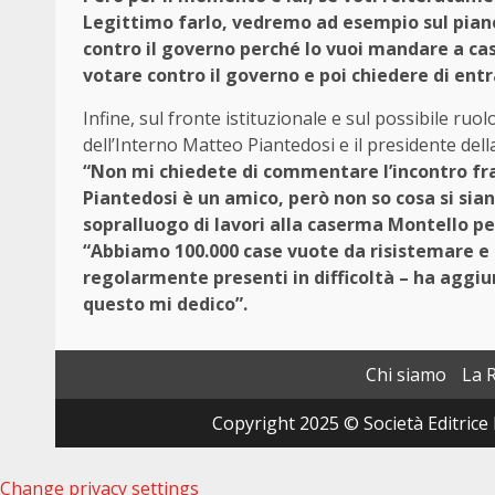
Legittimo farlo, vedremo ad esempio sul piano
contro il governo perché lo vuoi mandare a casa
votare contro il governo e poi chiedere di ent
Infine, sul fronte istituzionale e sul possibile ruolo
dell’Interno
Matteo Piantedosi
e il presidente del
“Non mi chiedete di commentare l’incontro fra 
Piantedosi è un amico, però non so cosa si si
sopralluogo di lavori alla caserma Montello p
“Abbiamo 100.000 case vuote da risistemare e 
regolarmente presenti in difficoltà – ha aggiu
questo mi dedico”.
Chi siamo
La 
Copyright 2025 © Società Editrice 
Change privacy settings