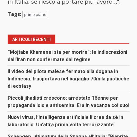
in Italia, se riesco a portare più lavoro…”.
Tags:
primo piano
ARTICOLI RECENTI
“Mojtaba Khamenei sta per morire”: le indiscrezioni
dall’Iran non confermate dal regime
Il video del pilota malese fermato alla dogana in
Indonesia: trasportava nel bagaglio 70mila pasticche
di ecstasy
Piccoli jihadisti crescono: arrestato 16enne per
propaganda Isis e antisemita. Era in vacanza coi suoi
Nuovi virus, l’intelligenza artificiale li crea da sè in
laboratorio. Un’altra prima volta terrorizzante
Schengen, ultimatum della Spagna all’Italia: “Riaprite