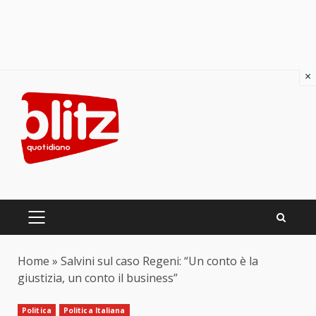
×
Skip
to
content
PRIMARY
MENU
Home
»
Salvini sul caso Regeni: “Un conto è la
giustizia, un conto il business”
Politica
Politica Italiana