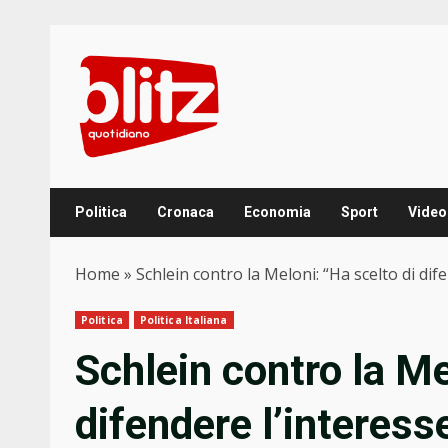
Skip
to
content
Politica
Cronaca
Economia
Sport
Video
Home
»
Schlein contro la Meloni: “Ha scelto di di
Politica
Politica Italiana
Schlein contro la Me
difendere l’interess