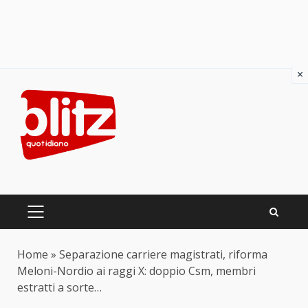
×
Skip
to
content
PRIMARY
MENU
Home
»
Separazione carriere magistrati, riforma
Meloni-Nordio ai raggi X: doppio Csm, membri
estratti a sorte…