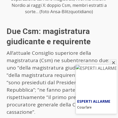
Nordio ai raggi X: doppio Csm, membri estratti a
sorte… (foto Ansa-Blitzquotidiano)
Due Csm: magistratura
giudicante e requirente
All’attuale Consiglio superiore della
magistratura (Csm) ne subentreranno due:
uno “della magistratura giudicante” ed uno
“della magistratura requirente”; entrambe
“sono presieduti dal Presidente della
Repubblica”; “ne fanno parte di diritto”
rispettivamente “il primo presidente e il
ESPERTI ALLARME
procuratore generale della Corte di
Cosa fare
cassazione”.