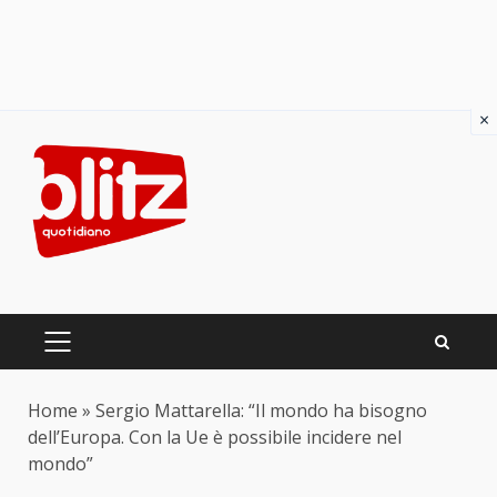
×
Skip
to
content
PRIMARY
MENU
Home
»
Sergio Mattarella: “Il mondo ha bisogno
dell’Europa. Con la Ue è possibile incidere nel
mondo”