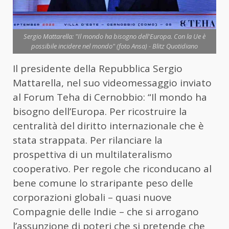
Sergio Mattarella: "Il mondo ha bisogno dell'Europa. Con la Ue è
possibile incidere nel mondo" (foto Ansa) - Blitz Quotidiano
Il presidente della Repubblica Sergio
Mattarella, nel suo videomessaggio inviato
al Forum Teha di Cernobbio: “Il mondo ha
bisogno dell’Europa. Per ricostruire la
centralità del diritto internazionale che è
stata strappata. Per rilanciare la
prospettiva di un multilateralismo
cooperativo. Per regole che riconducano al
bene comune lo straripante peso delle
corporazioni globali – quasi nuove
Compagnie delle Indie – che si arrogano
l’assunzione di poteri che si pretende che