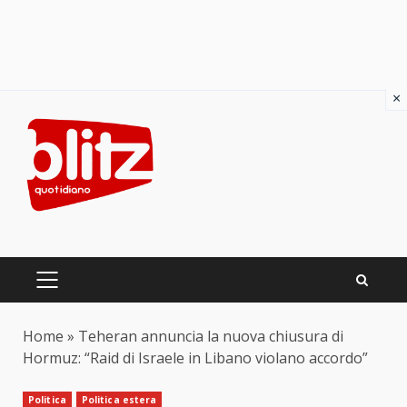
×
Skip
to
content
PRIMARY
MENU
Home
»
Teheran annuncia la nuova chiusura di
Hormuz: “Raid di Israele in Libano violano accordo”
Politica
Politica estera