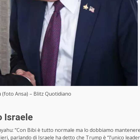
foto Ansa) – Blitz Quotidiano
 Israele
anyahu: “Con Bibi è tutto normale ma lo dobbiamo mantener
 ieri, parlando di Israele ha detto che Trump è “l’unico leader