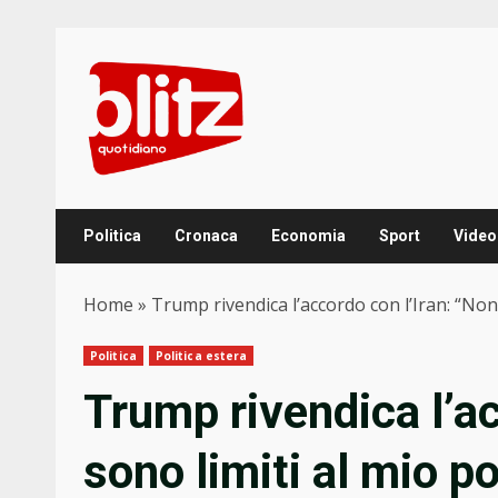
Skip
to
content
Politica
Cronaca
Economia
Sport
Video
Home
»
Trump rivendica l’accordo con l’Iran: “No
Politica
Politica estera
Trump rivendica l’ac
sono limiti al mio p