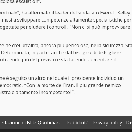
icolosa escalation”.
ortuale”, ha affermato il leader del sindacato Everett Kelley,
o mesi a sviluppare competenze altamente specialistiche per
rogettate per eludere i controlli. “Non ci si può improvvisare
e ne crei un’altra, ancora più pericolosa, nella sicurezza. St
 Determinata, in parte, anche dal bisogno di distogliere
protraendo più del previsto e sta facendo aumentare il
 ne è seguito un altro nel quale il presidente individuo un
emocratici. “Con la morte dell’Iran, il più grande nemico
inistra e altamente incompetente! “.
Redazione di Blitz Quotidiano
Pubblicità
Privacy policy
Di