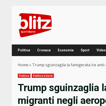
Skip
to
content
Politica
Cronaca
Economia
Sport
Video
Home
»
Trump sguinzaglia la famigerata Ice anti-
Politica
Politica estera
Trump sguinzaglia la
migranti negli aerop