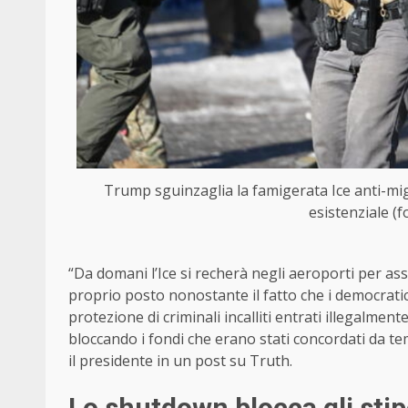
Trump sguinzaglia la famigerata Ice anti-mi
esistenziale (
“Da domani l’Ice si recherà negli aeroporti per assi
proprio posto nonostante il fatto che i democratici
protezione di criminali incalliti entrati illegalme
bloccando i fondi che erano stati concordati da tem
il presidente in un post su Truth.
Lo shutdown blocca gli stip