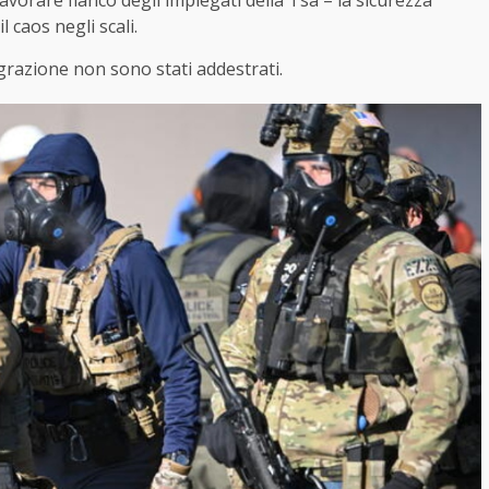
lavorare fianco degli impiegati della Tsa – la sicurezza
l caos negli scali.
igrazione non sono stati addestrati.