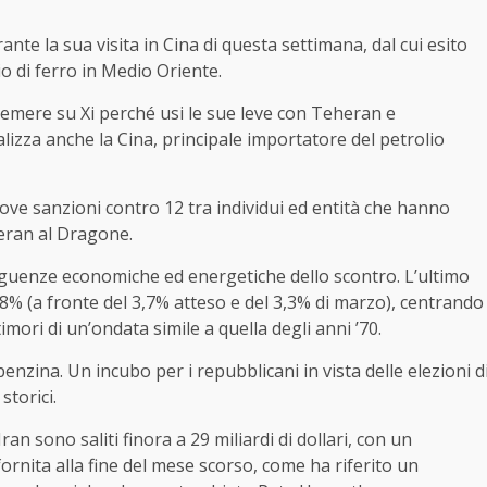
te la sua visita in Cina di questa settimana, dal cui esito
o di ferro in Medio Oriente.
remere su Xi perché usi le sue leve con Teheran e
alizza anche la Cina, principale importatore del petrolio
ve sanzioni contro 12 tra individui ed entità che hanno
heran al Dragone.
guenze economiche ed energetiche dello scontro. L’ultimo
3,8% (a fronte del 3,7% atteso e del 3,3% di marzo), centrando
imori di un’ondata simile a quella degli anni ’70.
enzina. Un incubo per i repubblicani in vista delle elezioni d
torici.
an sono saliti finora a 29 miliardi di dollari, con un
 fornita alla fine del mese scorso, come ha riferito un