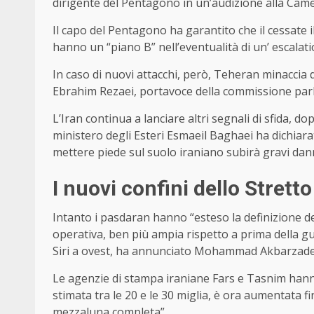
dirigente del Pentagono in un’audizione alla Cam
Il capo del Pentagono ha garantito che il cessate il
hanno un “piano B” nell’eventualità di un’ escalati
In caso di nuovi attacchi, però, Teheran minaccia d
Ebrahim Rezaei, portavoce della commissione parla
L’Iran continua a lanciare altri segnali di sfida, d
ministero degli Esteri Esmaeil Baghaei ha dichia
mettere piede sul suolo iraniano subirà gravi dann
I nuovi confini dello Stre
Intanto i pasdaran hanno “esteso la definizione d
operativa, ben più ampia rispetto a prima della guerr
Siri a ovest, ha annunciato Mohammad Akbarzadeh, 
Le agenzie di stampa iraniane Fars e Tasnim hann
stimata tra le 20 e le 30 miglia, è ora aumentata 
mezzaluna completa”.