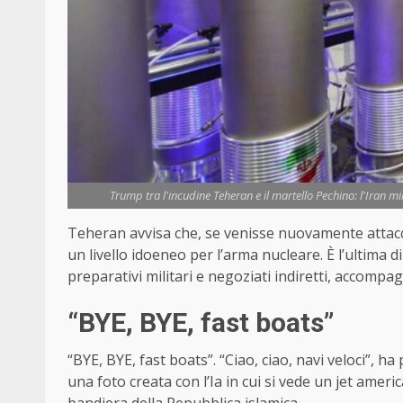
Trump tra l'incudine Teheran e il martello Pechino: l'Iran m
Teheran avvisa che, se venisse nuovamente attacca
un livello idoeneo per l’arma nucleare. È l’ultima d
preparativi militari e negoziati indiretti, accompa
“BYE, BYE, fast boats”
“BYE, BYE, fast boats”. “Ciao, ciao, navi veloci”
una foto creata con l’Ia in cui si vede un jet amer