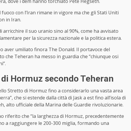
era, dove i dem hanno torchiato Pete Hegseth.
 fuoco con l’Iran rimane in vigore ma che gli Stati Uniti
on in Iran.
i arricchire il suo uranio sino al 90%, come ha avvisato
mentare per la sicurezza nazionale e la politica estera.
opo aver umiliato finora The Donald. Il portavoce del
rato che Teheran ha messo in guardia che “chiunque osi
i”.
tto di Hormuz secondo Teheran
ello Stretto di Hormuz fino a considerarlo una vasta area
a”, che si estende dalla città di Jask a est fino all’isola di
alto ufficiale della Marina delle Guardie rivoluzionarie.
o riferito che “la larghezza di Hormuz, precedentemente
fino a raggiungere le 200-300 miglia, formando una