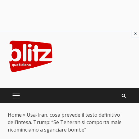
×
Skip
to
content
PRIMARY
MENU
Home
»
Usa-Iran, cosa prevede il testo definitivo
dell’intesa. Trump: “Se Teheran si comporta male
ricominciamo a sganciare bombe”