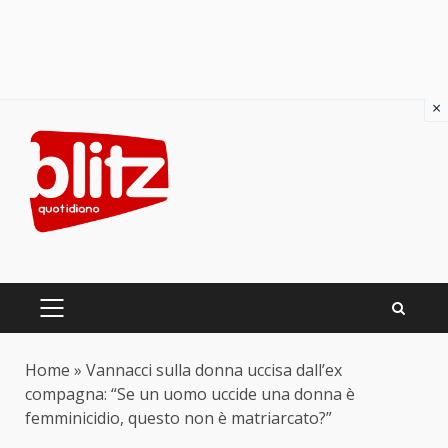
×
Skip
to
content
PRIMARY
MENU
Home
»
Vannacci sulla donna uccisa dall’ex
compagna: “Se un uomo uccide una donna è
femminicidio, questo non è matriarcato?”