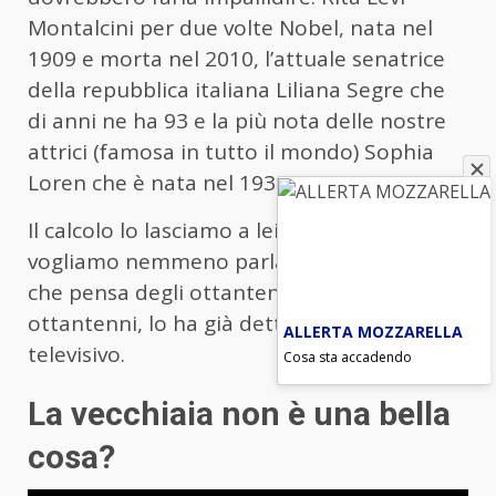
Montalcini per due volte Nobel, nata nel
1909 e morta nel 2010, l’attuale senatrice
della repubblica italiana Liliana Segre che
di anni ne ha 93 e la più nota delle nostre
attrici (famosa in tutto il mondo) Sophia
Loren che è nata nel 1934.
Il calcolo lo lasciamo a lei. Di uomini non
vogliamo nemmeno parlarne perché quel
che pensa degli ottantenni e dei super
ottantenni, lo ha già detto in un talk-show
ALLERTA MOZZARELLA
televisivo.
Cosa sta accadendo
La vecchiaia non è una bella
cosa?