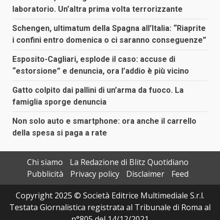
laboratorio. Un’altra prima volta terrorizzante
Schengen, ultimatum della Spagna all’Italia: “Riaprite
i confini entro domenica o ci saranno conseguenze”
Esposito-Cagliari, esplode il caso: accuse di
“estorsione” e denuncia, ora l’addio è più vicino
Gatto colpito dai pallini di un’arma da fuoco. La
famiglia sporge denuncia
Non solo auto e smartphone: ora anche il carrello
della spesa si paga a rate
Chi siamo
La Redazione di Blitz Quotidiano
Pubblicità
Privacy policy
Disclaimer
Feed
Copyright 2025 © Società Editrice Multimediale S.r.l.
Testata Giornalistica registrata al Tribunale di Roma al
n°805 del 14/12/2021