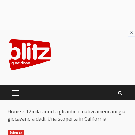
×
Skip
to
content
PRIMARY
MENU
Home
»
12mila anni fa gli antichi nativi americani già
giocavano a dadi. Una scoperta in California
Scienza