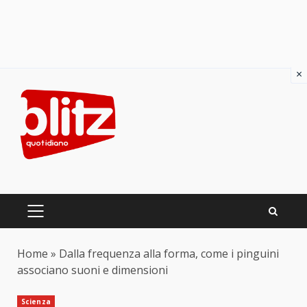
×
Skip
to
content
PRIMARY
MENU
Home
»
Dalla frequenza alla forma, come i pinguini
associano suoni e dimensioni
Scienza