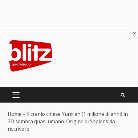
×
Skip
to
content
PRIMARY
MENU
Home
»
Il cranio cinese Yunxian (1 milione di anni) in
3D sembra quasi umano. Origine di Sapiens da
riscrivere