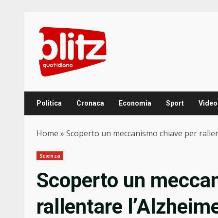
Skip
to
content
Politica
Cronaca
Economia
Sport
Video
Home
»
Scoperto un meccanismo chiave per rallent
Scienza
Scoperto un meccan
rallentare l’Alzheime