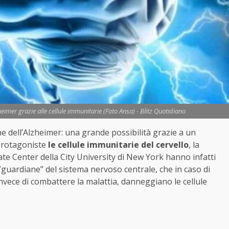
imer grazie alle cellule immunitarie (Foto Ansa) - Blitz Quotidiano
e dell’Alzheimer: una grande possibilità grazie a un
protagoniste
le cellule immunitarie del cervello
, la
ate Center della City University di New York hanno infatti
 ”guardiane” del sistema nervoso centrale, che in caso di
vece di combattere la malattia, danneggiano le cellule