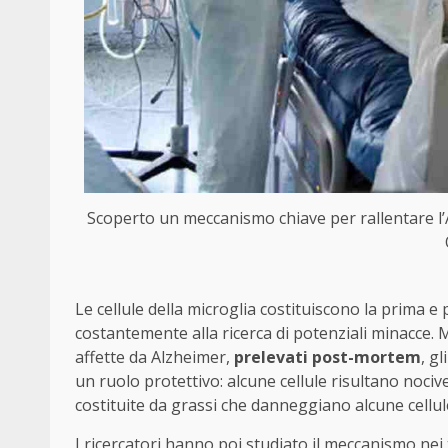
Scoperto un meccanismo chiave per rallentare l’A
Le cellule della microglia costituiscono la prima 
costantemente alla ricerca di potenziali minacce.
affette da Alzheimer,
prelevati post-mortem
, g
un ruolo protettivo: alcune cellule risultano noci
costituite da grassi che danneggiano alcune cellul
I ricercatori hanno poi studiato il meccanismo nei