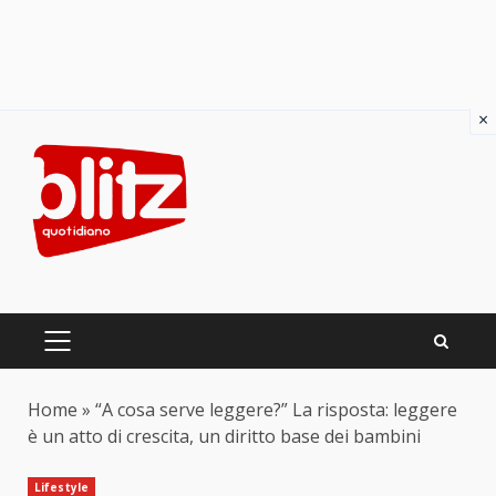
×
Skip
to
content
PRIMARY
MENU
Home
»
“A cosa serve leggere?” La risposta: leggere
è un atto di crescita, un diritto base dei bambini
Lifestyle