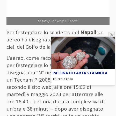
La foto pubblicata sui social
Per festeggiare
lo scudetto del
Napoli
un
aereo ha disegnato in cielo una “enne” nei
cieli del Golfo della città partenopea.
L’aereo, come racconta
FanPage
, “Aereo
per festeggiare lo scudetto del Napoli
disegna una “N” nei cieli del Golfo FOTOè
PALLINA DI CARTA STAGNOLA
un Tecnam P-2008JC, decollato da Capua,
Trucco a casa
secondo il sito web, alle ore 15:02 di
martedì 9 maggio 2023 per atterrare alle
ore 16.40 – per una durata complessiva di
un’ora e 38 minuti – dopo aver disegnato
una enorme “N” racchiusa in un cerchio,