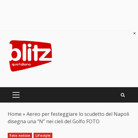
×
Skip
to
content
PRIMARY
MENU
Home
»
Aereo per festeggiare lo scudetto del Napoli
disegna una “N” nei cieli del Golfo FOTO
Foto notizie
Lifestyle