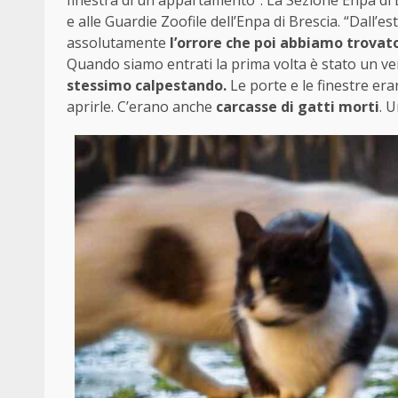
finestra di un appartamento”. La Sezione Enpa di Bre
e alle Guardie Zoofile dell’Enpa di Brescia. “Dal
assolutamente
l’orrore che poi abbiamo trovato
Quando siamo entrati la prima volta è stato un v
stessimo calpestando.
Le porte e le finestre er
aprirle. C’erano anche
carcasse di gatti morti
. 