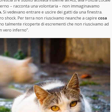
scia si è subito attivata insieme all’Ats, alla Polizia Locale
l’esterno – racconta una volontaria – non immaginavamo
.
Si vedevano entrare e uscire dei gatti da una finestra.
ero shock. Per terra non riuscivamo neanche a capire
cosa
ano talmente ricoperte di escrementi che non riuscivamo ad
Un vero inferno”.