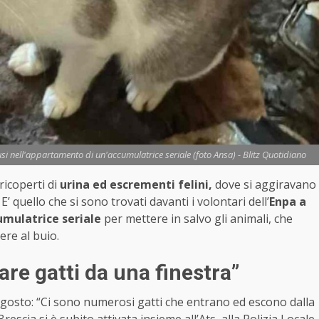
iusi nell'appartamento di un'accumulatrice seriale (foto Ansa) - Blitz Quotidiano
icoperti di
urina ed escrementi felini,
dove si aggiravano
E’ quello che si sono trovati davanti i volontari dell’
Enpa a
umulatrice seriale
per mettere in salvo gli animali, che
ere al buio.
are gatti da una finestra”
gosto: “Ci sono numerosi gatti che entrano ed escono dalla