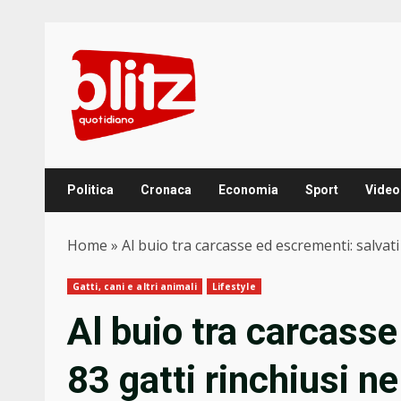
Skip
to
content
Politica
Cronaca
Economia
Sport
Video
Home
»
Al buio tra carcasse ed escrementi: salvati
Gatti, cani e altri animali
Lifestyle
Al buio tra carcasse
83 gatti rinchiusi n