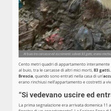
Al buio tra carcasse ed escrementi: salvati 83 gatti, erano rinch
Cento metri quadri di appartamento interamente r
al buio, tra le carcasse di altri mici morti,
83 gatti.
Brescia
, quando sono entrati nella casa di un’
acc
erano rinchiusi nell’appartamento e costretti a viv
“Si vedevano uscire ed entr
La prima segnalazione era arrivata domenica 11 a