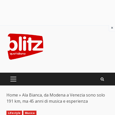
×
Skip
to
content
PRIMARY
MENU
Home
»
Ala Bianca, da Modena a Venezia sono solo
191 km, ma 45 anni di musica e esperienza
Lifestyle
Musica