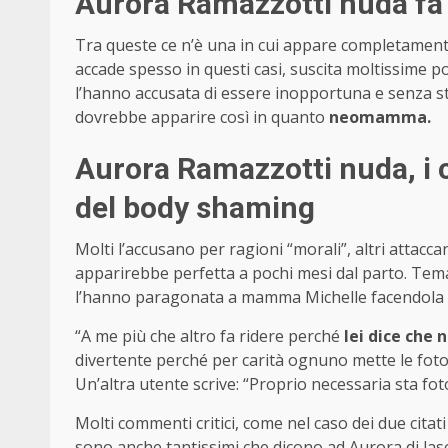
Aurora Ramazzotti nuda fa l
Tra queste ce n’è una in cui appare completamente 
accade spesso in questi casi, suscita moltissime p
l’hanno accusata di essere inopportuna e senza st
dovrebbe apparire così in quanto
neomamma.
Aurora Ramazzotti nuda, i c
del body shaming
Molti l’accusano per ragioni “morali”, altri attacc
apparirebbe perfetta a pochi mesi dal parto. Tema
l’hanno paragonata a mamma Michelle facendola s
“A me più che altro fa ridere perché
lei dice che 
divertente perché per carità ognuno mette le foto 
Un’altra utente scrive: “Proprio necessaria sta fot
Molti commenti critici, come nel caso dei due citati
sono anche tantissimi che dicono ad Aurora di las