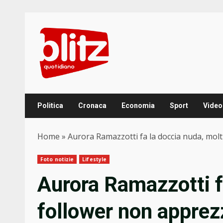
Skip
to
content
Politica
Cronaca
Economia
Sport
Video
Home
»
Aurora Ramazzotti fa la doccia nuda, mo
Foto notizie
Lifestyle
Aurora Ramazzotti f
follower non appre