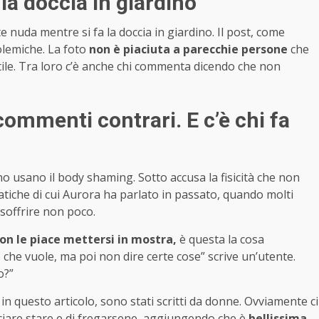
a doccia in giardino
nuda mentre si fa la doccia in giardino. Il post, come
olemiche. La foto
non è piaciuta a parecchie persone
che
ile. Tra loro c’è anche chi commenta dicendo che non
ommenti contrari. E c’è chi fa
ano usano il body shaming. Sotto accusa la fisicità che non
tiche di cui Aurora ha parlato in passato, quando molti
offrire non poco.
non le piace mettersi in mostra,
è questa la cosa
che vuole, ma poi non dire certe cose” scrive un’utente.
o?”
 in questo articolo, sono stati scritti da donne. Ovviamente ci
ciare stare e di fregarsene, aggiungendo che è
bellissima.