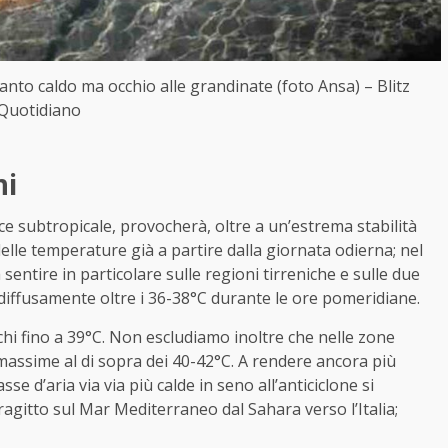
anto caldo ma occhio alle grandinate (foto Ansa) – Blitz
Quotidiano
ni
ice subtropicale, provocherà, oltre a un’estrema stabilità
lle temperature già a partire dalla giornata odierna; nel
à sentire in particolare sulle regioni tirreniche e sulle due
 diffusamente oltre i 36-38°C durante le ore pomeridiane.
hi fino a 39°C. Non escludiamo inoltre che nelle zone
massime al di sopra dei 40-42°C. A rendere ancora più
sse d’aria via via più calde in seno all’anticiclone si
tragitto sul Mar Mediterraneo dal Sahara verso l’Italia;