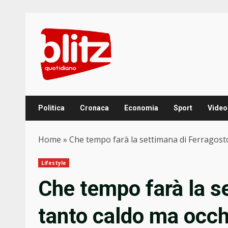
Skip
to
content
Politica
Cronaca
Economia
Sport
Video
Home
»
Che tempo farà la settimana di Ferragosto
Lifestyle
Che tempo farà la s
tanto caldo ma occh